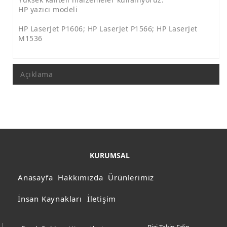
HP yazıcı modeli
HP LaserJet P1606; HP LaserJet P1566; HP LaserJet
M1536
Açıklama
KURUMSAL
Anasayfa
Hakkımızda
Ürünlerimiz
İnsan Kaynakları
İletişim