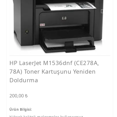
Pantum Toner Dolum
Ricoh Toner Dolum
Brother Toner Dolum
Lexmark Toner Dolum
Epson Mürekkep Dolum
Canon Mürekkep Dolum
HP LaserJet M1536dnf (CE278A,
Hp Mürekkep Dolum
78A) Toner Kartuşunu Yeniden
Doldurma
200,00
₺
Ürün Bilgisi:
Yüksek kaliteli malzemeler kullanıyoruz.