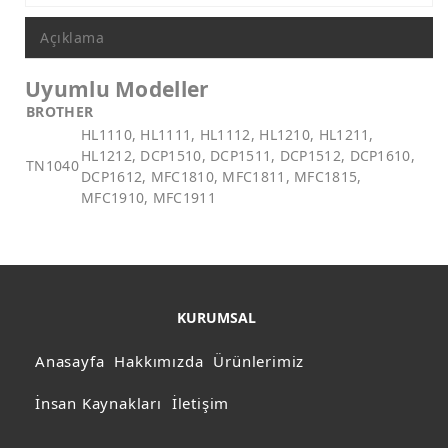
Açıklama
Uyumlu Modeller
BROTHER
HL1110, HL1111, HL1112, HL1210, HL1211,
HL1212, DCP1510, DCP1511, DCP1512, DCP1610,
TN1040
DCP1612, MFC1810, MFC1811, MFC1815,
MFC1910, MFC1911
KURUMSAL
Anasayfa
Hakkımızda
Ürünlerimiz
İnsan Kaynakları
İletişim