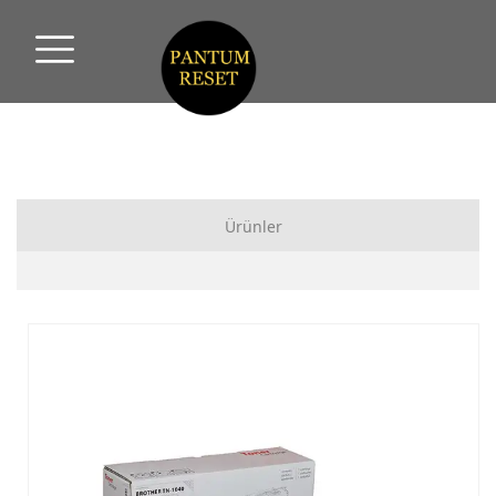
Ürünler
MUADİL TONER
ÇİP
DRUM
MÜREKKEP