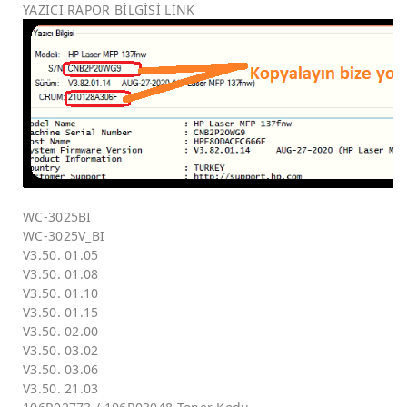
YAZICI RAPOR BİLGİSİ LİNK
WC-3025BI
WC-3025V_BI
V3.50. 01.05
V3.50. 01.08
V3.50. 01.10
V3.50. 01.15
V3.50. 02.00
V3.50. 03.02
V3.50. 03.06
V3.50. 21.03