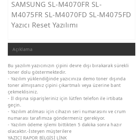
Canon Yazıcı Reset
SAMSUNG SL-M4070FR SL-
M4075FR SL-M4070FD SL-M4075FD
Epson Yazıcı Reset
Yazıcı Reset Yazılımı
TR YAZICI RESET
Bakım Kutusu
Açıklama
Baskı Kafası
Yazıcı Parçaları
Bu yazılım yazıcınızın çipini devre dışı bırakarak sürekli
toner dolu göstermektedir.
- Yazılım yüklendiğinde yazıcınıza demo toner dışında
toner almışsanız çipini çıkartmalı veya üzerine bant
çekmeklisiniz.
- İl dışına siparişleriniz için lütfen telefon ile irtibata
geçin.
- Yazılım atılması için cihazın seri numarasını ve crum
numarası tarafımıza göndermeniz gerekiyor.
- Yazılım ödeme işlemi bittikten 5 dakika sonra hazır
olacaktır.-İsteyen müşterilere
YAZICI RAPOR BİLGİSİ LİNK