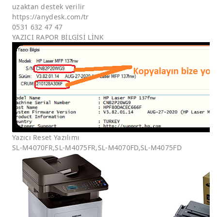
uzaktan destek verilir
https://anydesk.com/tr
0531 632 47 47
YAZICI RAPOR BİLGİSİ LİNK
Yazıcı Reset Yazılımı
SL-M4070FR,SL-M4075FR,SL-M4070FD,SL-M4075FD