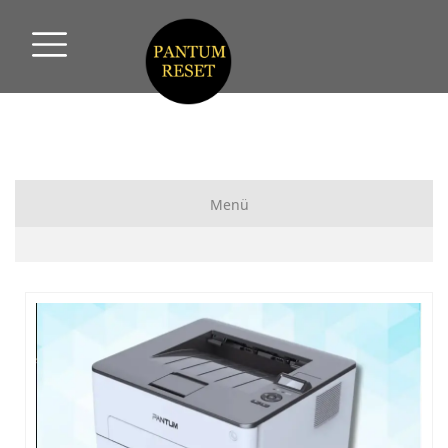
Menü
Pantum Yazıcı Reset
Pantum Fix Reset
HP Yazıcı Reset
Xerox Yazıcı Reset
Samsung Yazıcı Reset