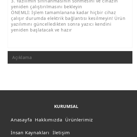
3. Yazılımın sıfırlanmasının sönmesini ve cihazın
yeniden çalıştırılmasını bekleyin
ÖNEMLİ: İşlem tamamlanana kadar hiçbir cihaz
çalışır durumda elektrik bağlantısı kesilmeyin! Ürün
yazılımını güncelledikten sonra yazıcı kendini
yeniden başlatacak ve hazır
Açıklama
KURUMSAL
Anasayfa
Hakkımızda
Ürünlerimiz
İnsan Kaynakları
İletişim