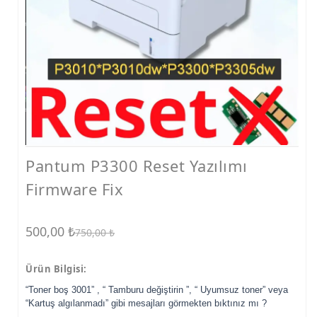
Canon Yazıcı Reset
Epson Yazıcı Reset
TR YAZICI RESET
Bakım Kutusu
Baskı Kafası
Yazıcı Parçaları
Pantum P3300 Reset Yazılımı
Firmware Fix
500,00
₺
750,00
₺
Ürün Bilgisi:
“Toner boş 3001” , “ Tamburu değiştirin ”, “ Uyumsuz toner” veya
“Kartuş algılanmadı” gibi mesajları görmekten bıktınız mı ?