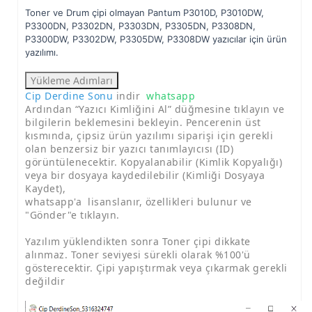
Toner ve Drum çipi olmayan Pantum P3010D, P3010DW,
P3300DN, P3302DN, P3303DN, P3305DN, P3308DN,
P3300DW, P3302DW, P3305DW, P3308DW yazıcılar için ürün
yazılımı.
Yükleme Adımları
Cip Derdine Sonu
indir
whatsapp
Ardından “Yazıcı Kimliğini Al” düğmesine tıklayın ve
bilgilerin beklemesini bekleyin. Pencerenin üst
kısmında, çipsiz ürün yazılımı siparişi için gerekli
olan benzersiz bir yazıcı tanımlayıcısı (ID)
görüntülenecektir. Kopyalanabilir (Kimlik Kopyalığı)
veya bir dosyaya kaydedilebilir (Kimliği Dosyaya
Kaydet),
whatsapp'a
lisanslanır, özellikleri bulunur ve
"Gönder"e tıklayın.
Yazılım yüklendikten sonra Toner çipi dikkate
alınmaz. Toner seviyesi sürekli olarak %100'ü
gösterecektir. Çipi yapıştırmak veya çıkarmak gerekli
değildir