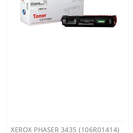
LEXMARK MUADİL TONER
KYOCERA MUADİL TONER
BROTHER MUADİL TONER
HP MÜREKKEP
CANON MÜREKKEP
EPSON MÜREKKEP
BROTHER MÜREKKEP
YAZICI RESET YAZILIMLARI
YAZICI PARÇALARI
XEROX PHASER 3435 (106R01414)