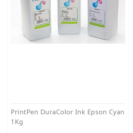
LEXMARK MUADİL TONER
KYOCERA MUADİL TONER
BROTHER MUADİL TONER
HP MÜREKKEP
CANON MÜREKKEP
EPSON MÜREKKEP
BROTHER MÜREKKEP
YAZICI RESET YAZILIMLARI
YAZICI PARÇALARI
PrintPen DuraColor Ink Epson Cyan
1Kg